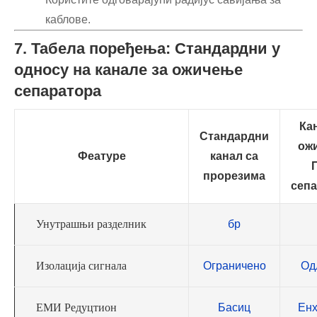
каблове.
7. Табела поређења: Стандардни у
односу на канале за ожичење
сепаратора
Ка
Стандардни
ож
Феатуре
канал са
прорезима
сеп
Унутрашњи разделник
бр
Изолација сигнала
Ограничено
Од
ЕМИ Редуцтион
Басиц
Ен