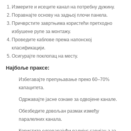
Измерите и исеците канал на потребну дужину.
Поравнајте основу на задњој плочи панела.
Причврстите завртњима користећи претходно
избушене рупе за монтажу.
Проведите каблове према напонској
класификацији.
Осигурајте поклопац на месту.
Најбоље праксе:
Избегавајте препуњавање преко 60–70%
капацитета.
Одржавајте јасне ознаке за одвојене канале.
Обезбедите довољан размак између
паралелних канала.
Користите одговарајући радијус савијања за