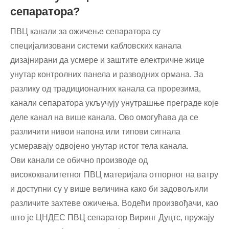
сепаратора?
ПВЦ канали за ожичење сепаратора су
специјализовани системи кабловских канала
дизајнирани да усмере и заштите електричне жице
унутар контролних панела и разводних ормана. За
разлику од традиционалних канала са прорезима,
канали сепаратора укључују унутрашње преграде које
деле канал на више канала. Ово омогућава да се
различити нивои напона или типови сигнала
усмеравају одвојено унутар истог тела канала.
Ови канали се обично производе од
висококвалитетног ПВЦ материјала отпорног на ватру
и доступни су у више величина како би задовољили
различите захтеве ожичења. Водећи произвођачи, као
што је ЦНДЕС ПВЦ сепаратор Виринг Дуцтс, пружају