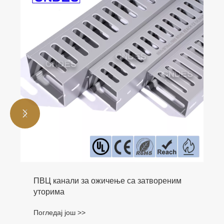


ПВЦ канали за ожичење са затвореним
уторима
Погледај још >>