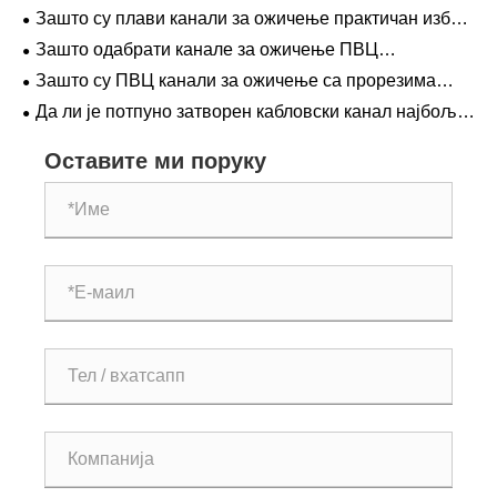
пуног зида најважније за безбедно и чисто
Зашто су плави канали за ожичење практичан избор
постављање каблова?
за чистије и сигурније ожичење панела?
Зашто одабрати канале за ожичење ПВЦ
сепаратора за чистије и сигурније постављање
Зашто су ПВЦ канали за ожичење са прорезима
каблова?
паметан избор за модерно управљање кабловима?
Да ли је потпуно затворен кабловски канал најбоље
решење за безбедно и организовано индустријско
ожичење
Оставите ми поруку