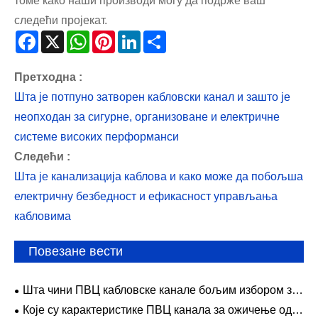
томе како наши производи могу да подрже ваш
следећи пројекат.
Facebook
X
WhatsApp
Pinterest
LinkedIn
Share
Претходна :
Шта је потпуно затворен кабловски канал и зашто је
неопходан за сигурне, организоване и електричне
системе високих перформанси
Следећи :
Шта је канализација каблова и како може да побољша
електричну безбедност и ефикасност управљања
кабловима
Повезане вести
Шта чини ПВЦ кабловске канале бољим избором за
чисто и безбедно ожичење?
Које су карактеристике ПВЦ канала за ожичење од