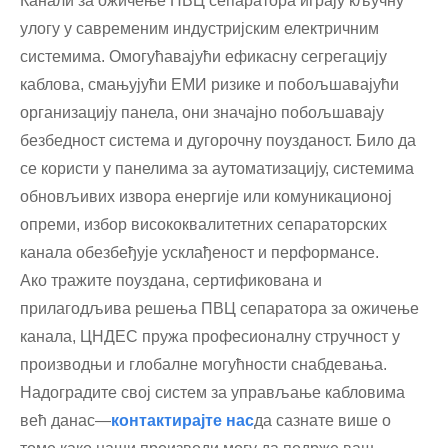
Канали за ожичење ПВЦ сепаратора играју кључну
улогу у савременим индустријским електричним
системима. Омогућавајући ефикасну сегрегацију
каблова, смањујући ЕМИ ризике и побољшавајући
организацију панела, они значајно побољшавају
безбедност система и дугорочну поузданост. Било да
се користи у панелима за аутоматизацију, системима
обновљивих извора енергије или комуникационој
опреми, избор висококвалитетних сепараторских
канала обезбеђује усклађеност и перформансе.
Ако тражите поуздана, сертификована и
прилагодљива решења ПВЦ сепаратора за ожичење
канала, ЦНДЕС пружа професионалну стручност у
производњи и глобалне могућности снабдевања.
Надоградите свој систем за управљање кабловима
већ данас—
контактирајте нас
да сазнате више о