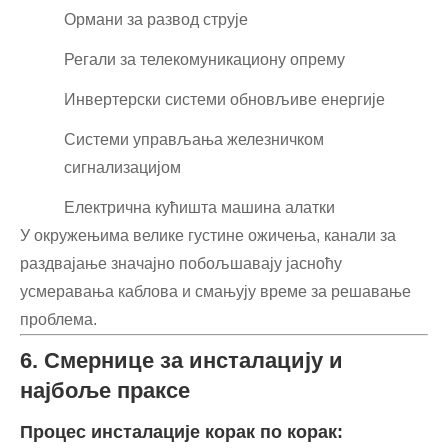
Ормани за развод струје
Регали за телекомуникациону опрему
Инвертерски системи обновљиве енергије
Системи управљања железничком
сигнализацијом
Електрична кућишта машина алатки
У окружењима велике густине ожичења, канали за
раздвајање значајно побољшавају јасноћу
усмеравања каблова и смањују време за решавање
проблема.
6. Смернице за инсталацију и
најбоље праксе
Процес инсталације корак по корак: