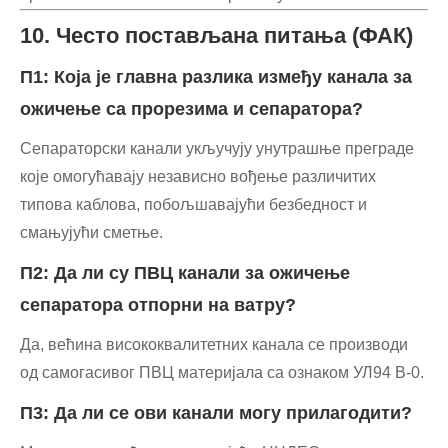
10. Често постављана питања (ФАК)
П1: Која је главна разлика између канала за
ожичење са прорезима и сепаратора?
Сепараторски канали укључују унутрашње преграде
које омогућавају независно вођење различитих
типова каблова, побољшавајући безбедност и
смањујући сметње.
П2: Да ли су ПВЦ канали за ожичење
сепаратора отпорни на ватру?
Да, већина висококвалитетних канала се производи
од самогасивог ПВЦ материјала са ознаком УЛ94 В-0.
П3: Да ли се ови канали могу прилагодити?