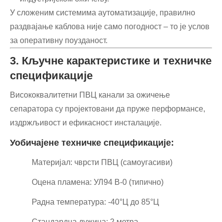
У сложеним системима аутоматизације, правилно
раздвајање каблова није само погодност – то је услов
за оперативну поузданост.
3. Кључне карактеристике и техничке
спецификације
Висококвалитетни ПВЦ канали за ожичење
сепаратора су пројектовани да пруже перформансе,
издржљивост и ефикасност инсталације.
Уобичајене техничке спецификације:
Материјал: чврсти ПВЦ (самоугасиви)
Оцена пламена: УЛ94 В-0 (типично)
Радна температура: -40°Ц до 85°Ц
Стандардна дужина: 2 метра