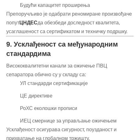
Будући капацитет проширења
Препоручљиво је одабрати реномиране произвођаче
попут
ЦНДЕС
да обезбеди доследност квалитета,
усаглашеност са сертификатом и техничку подршку.
9. Усклађеност са међународним
стандардима
Висококвалитетни канали за ожичење ПВЦ
сепаратора обично су у складу са:
УЛ стандарди сертификације
ЦЕ директиве
РоХС еколошки прописи
ИЕЦ смернице за управљање ожичењем
Усклађеност осигурава сигурност, поузданост и
прихватање на глобалном тржишту.