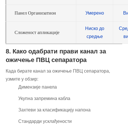
Панел Организатион
Умерено
В
Ниско до
Сре
Сложеност апликације
средње
в
8. Како одабрати прави канал за
ожичење ПВЦ сепаратора
Када бирате канал за ожичење ПВЦ сепаратора,
узмите у обзир:
Димензије панела
Укупна запремина кабла
Захтеви за класификацију напона
Стандарди усклађености