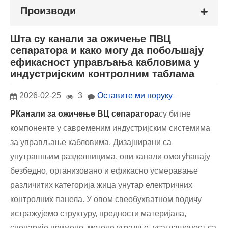
Производи
Шта су канали за ожичење ПВЦ
сепаратора и како могу да побољшају
ефикасност управљања кабловима у
индустријским контролним таблама
2026-02-25
3
Оставите ми поруку
P
Канали за ожичење ВЦ сепаратора
су битне
компоненте у савременим индустријским системима
за управљање кабловима. Дизајнирани са
унутрашњим разделницима, ови канали омогућавају
безбедно, организовано и ефикасно усмеравање
различитих категорија жица унутар електричних
контролних панела. У овом свеобухватном водичу
истражујемо структуру, предности материјала,
сценарије примене, методе уградње, усаглашеност са