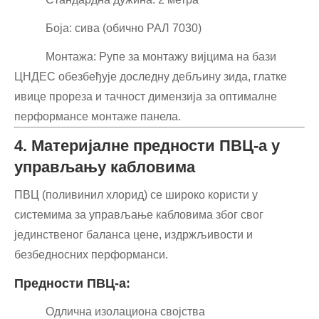
Боја: сива (обично РАЛ 7030)
Монтажа: Рупе за монтажу вијцима на бази
ЦНДЕС обезбеђује доследну дебљину зида, глатке
ивице прореза и тачност димензија за оптималне
перформансе монтаже панела.
4. Материјалне предности ПВЦ-а у
управљању кабловима
ПВЦ (поливинил хлорид) се широко користи у
системима за управљање кабловима због свог
јединственог баланса цене, издржљивости и
безбедносних перформанси.
Предности ПВЦ-а:
Одлична изолациона својства