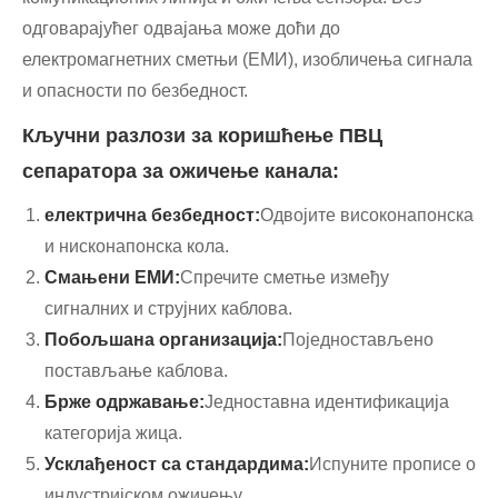
одговарајућег одвајања може доћи до
електромагнетних сметњи (ЕМИ), изобличења сигнала
и опасности по безбедност.
Кључни разлози за коришћење ПВЦ
сепаратора за ожичење канала:
електрична безбедност:
Одвојите високонапонска
и нисконапонска кола.
Смањени ЕМИ:
Спречите сметње између
сигналних и струјних каблова.
Побољшана организација:
Поједностављено
постављање каблова.
Брже одржавање:
Једноставна идентификација
категорија жица.
Усклађеност са стандардима:
Испуните прописе о
индустријском ожичењу.