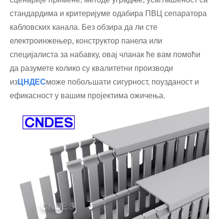
стандардима и критеријуме одабира ПВЦ сепаратора
кабловских канала. Без обзира да ли сте
електроинжењер, конструктор панела или
специјалиста за набавку, овај чланак ће вам помоћи
да разумете колико су квалитетни производи
из
ЦНДЕС
може побољшати сигурност, поузданост и
ефикасност у вашим пројектима ожичења.