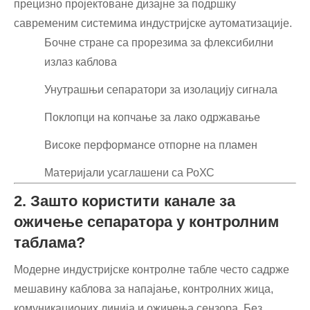
прецизно пројектоване дизајне за подршку
савременим системима индустријске аутоматизације.
Бочне стране са прорезима за флексибилни
излаз каблова
Унутрашњи сепаратори за изолацију сигнала
Поклопци на копчање за лако одржавање
Високе перформансе отпорне на пламен
Материјали усаглашени са РоХС
2. Зашто користити канале за
ожичење сепаратора у контролним
таблама?
Модерне индустријске контролне табле често садрже
мешавину каблова за напајање, контролних жица,
комуникационих линија и ожичења сензора. Без