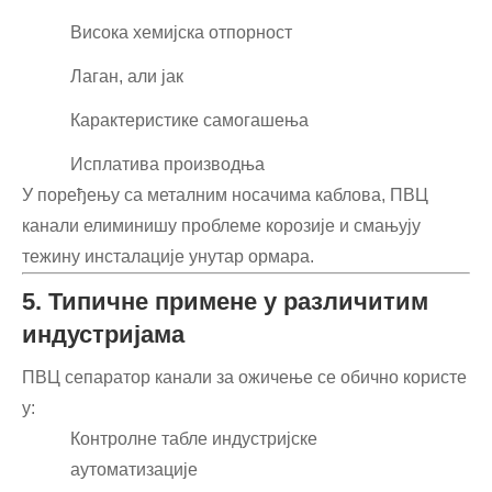
Висока хемијска отпорност
Лаган, али јак
Карактеристике самогашења
Исплатива производња
У поређењу са металним носачима каблова, ПВЦ
канали елиминишу проблеме корозије и смањују
тежину инсталације унутар ормара.
5. Типичне примене у различитим
индустријама
ПВЦ сепаратор канали за ожичење се обично користе
у:
Контролне табле индустријске
аутоматизације