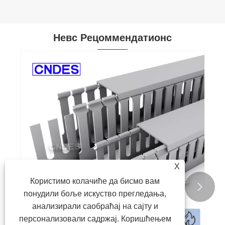
Невс Рецоммендатионс
X
Користимо колачиће да бисмо вам


понудили боље искуство прегледања,
анализирали саобраћај на сајту и
персонализовали садржај. Коришћењем