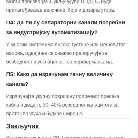
Многи произвођачи, укључујући ЦНДЕС, нуде
прилагођавање величине, боје и дизајна утора.
П4: Да ли су сепараторни канали потребни
за индустријску аутоматизацију?
У многим системима високе густине или мешовитог
напона, одвајање се снажно препоручује за
безбедност и усклађеност са перформансама.
П5: Како да израчунам тачну величину
канала?
Израчунајте укупну површину попречног пресека
кабла и додајте 30–40% резервног капацитета за
проток ваздуха и будуће ширење.
Закључак