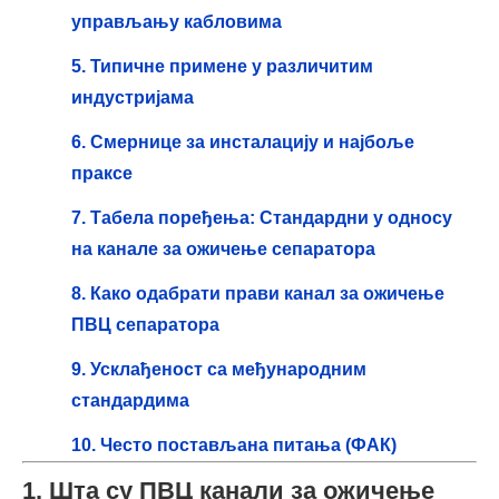
управљању кабловима
5. Типичне примене у различитим
индустријама
6. Смернице за инсталацију и најбоље
праксе
7. Табела поређења: Стандардни у односу
на канале за ожичење сепаратора
8. Како одабрати прави канал за ожичење
ПВЦ сепаратора
9. Усклађеност са међународним
стандардима
10. Често постављана питања (ФАК)
1. Шта су ПВЦ канали за ожичење