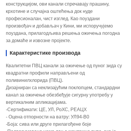
конструкцијом, ови канали спречавају прашину,
крхотине и случајна оштећења док нуде
професионалан, чист изглед. Као поуздани
произвођач и добављач у Кини, ми испоручујемо
поуздана, прилагодљива решења ожичења погодна
за домаће и извозне пројекте.
Карактеристике производа
Квалитетни ПВЦ канали за ожичење од пуног зида су
квадратни профили направљени од
поливинилхлорида (ПВЦ).
Дизајниран са неклизајућим поклопцем, стандардни
канал за ожичење обезбеђује сигурну употребу у
вертикалним апликацијама.
-Сертификати: ЦЕ, УЛ, РоХС, РЕАЦХ
- Оцена отпорности на ватру: УЛ94-В0
-Боја: сива или друге прилагођене боје