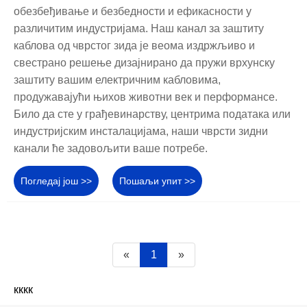
обезбеђивање и безбедности и ефикасности у
различитим индустријама. Наш канал за заштиту
каблова од чврстог зида је веома издржљиво и
свестрано решење дизајнирано да пружи врхунску
заштиту вашим електричним кабловима,
продужавајући њихов животни век и перформансе.
Било да сте у грађевинарству, центрима података или
индустријским инсталацијама, наши чврсти зидни
канали ће задовољити ваше потребе.
Погледај још >>
Пошаљи упит >>
«
1
»
кккк