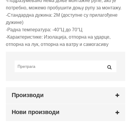
-Подразумевано нема доње монтажне рупе, ако је
потребно, можемо пробушити доњу рупу за монтажу.
-Стандардна дужина: 2М (доступне су прилагођене
дужине)
-Радна температура: -40°Ц до 70°Ц
-Карактеристике: Изолација, отпорна на ударце,
отпорна на лук, отпорна на ватру и самогасиву
Производи
Нови производи