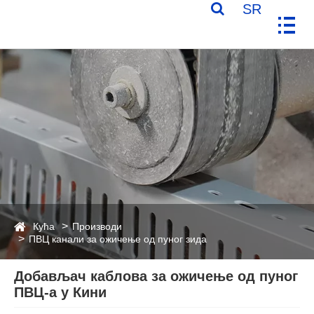
SR
Кућа
Производи
ПВЦ канали за ожичење од пуног зида
Добављач каблова за ожичење од пуног
ПВЦ-а у Кини