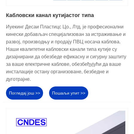
Кабловски канал кутијастог типа
Иуекинг Десаи Пластицс Цо., Лтд. је професионални
кинески добављач специјализован за истраживање и
развој, производњу и продају ПВЦ носача каблова.
Наши квалитетни кабловски канали типа кутије су
дизајнирани да обезбеде ефикасну и сигурну заштиту
за ваше електричне каблове, обезбеђујући да ваше
инсталације остану организоване, безбедне и
дуготрајне.
Погледај још >>
Пошаљи упит >>