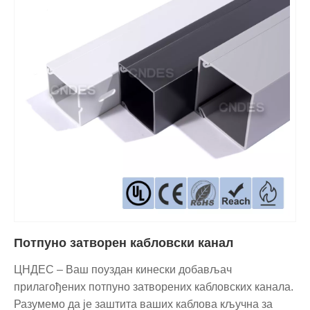
Потпуно затворен кабловски канал
ЦНДЕС – Ваш поуздан кинески добављач
прилагођених потпуно затворених кабловских канала.
Разумемо да је заштита ваших каблова кључна за